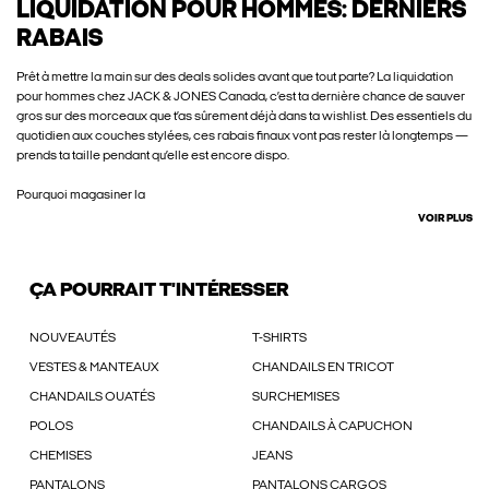
LIQUIDATION POUR HOMMES: DERNIERS
RABAIS
Prêt à mettre la main sur des deals solides avant que tout parte? La liquidation
pour hommes chez JACK & JONES Canada, c’est ta dernière chance de sauver
gros sur des morceaux que t’as sûrement déjà dans ta wishlist. Des essentiels du
quotidien aux couches stylées, ces rabais finaux vont pas rester là longtemps —
prends ta taille pendant qu’elle est encore dispo.
Pourquoi magasiner la
VOIR PLUS
ÇA POURRAIT T'INTÉRESSER
NOUVEAUTÉS
T-SHIRTS
VESTES & MANTEAUX
CHANDAILS EN TRICOT
CHANDAILS OUATÉS
SURCHEMISES
POLOS
CHANDAILS À CAPUCHON
CHEMISES
JEANS
PANTALONS
PANTALONS CARGOS