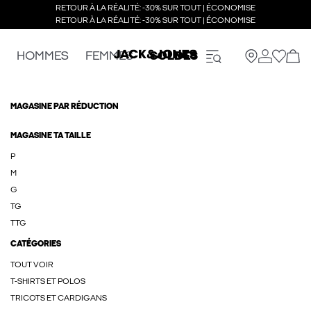
RETOUR À LA RÉALITÉ: -30% SUR TOUT | ÉCONOMISE
RETOUR À LA RÉALITÉ: -30% SUR TOUT | ÉCONOMISE
HOMMES
FEMMES
SOLDES
MAGASINE PAR RÉDUCTION
MAGASINE TA TAILLE
P
M
G
TG
TTG
CATÉGORIES
TOUT VOIR
T-SHIRTS ET POLOS
TRICOTS ET CARDIGANS