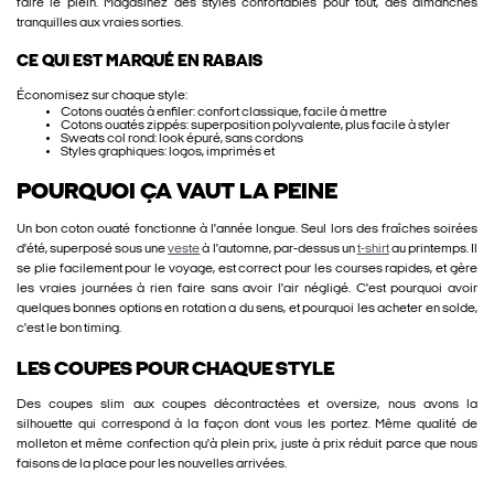
faire le plein. Magasinez des styles confortables pour tout, des dimanches
tranquilles aux vraies sorties.
CE QUI EST MARQUÉ EN RABAIS
Économisez sur chaque style:
Cotons ouatés à enfiler: confort classique, facile à mettre
Cotons ouatés zippés: superposition polyvalente, plus facile à styler
Sweats col rond: look épuré, sans cordons
Styles graphiques: logos, imprimés et
POURQUOI ÇA VAUT LA PEINE
Un bon coton ouaté fonctionne à l'année longue. Seul lors des fraîches soirées
d'été, superposé sous une
veste
à l'automne, par-dessus un
t-shirt
au printemps. Il
se plie facilement pour le voyage, est correct pour les courses rapides, et gère
les vraies journées à rien faire sans avoir l'air négligé. C'est pourquoi avoir
quelques bonnes options en rotation a du sens, et pourquoi les acheter en solde,
c'est le bon timing.
LES COUPES POUR CHAQUE STYLE
Des coupes slim aux coupes décontractées et oversize, nous avons la
silhouette qui correspond à la façon dont vous les portez. Même qualité de
molleton et même confection qu'à plein prix, juste à prix réduit parce que nous
faisons de la place pour les nouvelles arrivées.