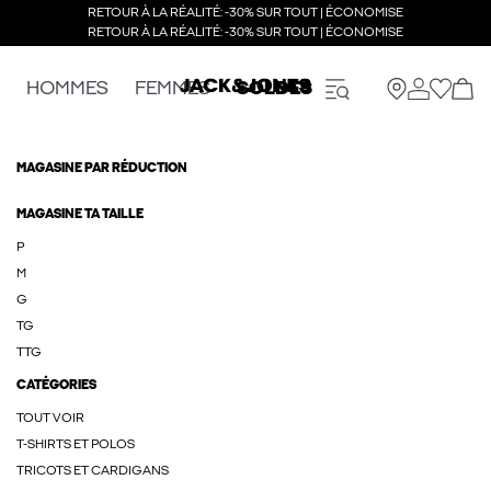
RETOUR À LA RÉALITÉ: -30% SUR TOUT | ÉCONOMISE
RETOUR À LA RÉALITÉ: -30% SUR TOUT | ÉCONOMISE
HOMMES
FEMMES
SOLDES
MAGASINE PAR RÉDUCTION
MAGASINE TA TAILLE
P
M
G
TG
TTG
CATÉGORIES
TOUT VOIR
T-SHIRTS ET POLOS
TRICOTS ET CARDIGANS