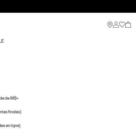
LE
de de 99$+
ntes finales)
s en ligne)