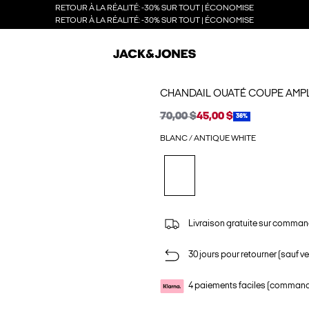
RETOUR À LA RÉALITÉ: -30% SUR TOUT | ÉCONOMISE
RETOUR À LA RÉALITÉ: -30% SUR TOUT | ÉCONOMISE
CHANDAIL OUATÉ COUPE AMP
70,00 $
45,00 $
36%
BLANC / ANTIQUE WHITE
Livraison gratuite sur comman
30 jours pour retourner (sauf ve
4 paiements faciles (commande