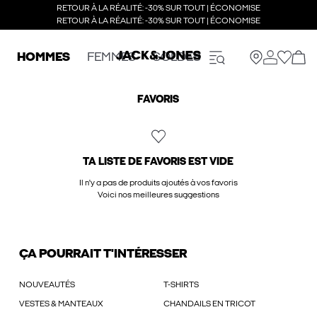
RETOUR À LA RÉALITÉ: -30% SUR TOUT | ÉCONOMISE
RETOUR À LA RÉALITÉ: -30% SUR TOUT | ÉCONOMISE
HOMMES
FEMMES
SOLDES
FAVORIS
TA LISTE DE FAVORIS EST VIDE
Il n'y a pas de produits ajoutés à vos favoris
Voici nos meilleures suggestions
ÇA POURRAIT T'INTÉRESSER
NOUVEAUTÉS
T-SHIRTS
VESTES & MANTEAUX
CHANDAILS EN TRICOT