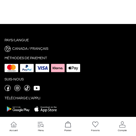
PAYS/LANGUE
CANADA / FRANÇAIS
MÉTHODES DE PAIEMENT
SUIS-NOUS
TÉLÉCHARGE L'APPLI
Accueil
Menu
Panier
Favoris
Compte
Réglages des témoins