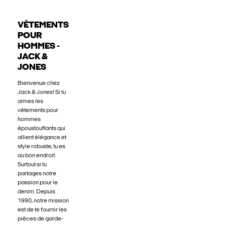
VÊTEMENTS
POUR
HOMMES -
JACK &
JONES
Bienvenue chez
Jack & Jones! Si tu
aimes les
vêtements pour
hommes
époustouflants qui
allient élégance et
style robuste, tu es
au bon endroit.
Surtout si tu
partages notre
passion pour le
denim. Depuis
1990, notre mission
est de te fournir les
pièces de garde-