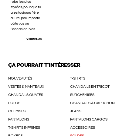
robe les plus
stylées, pour que tu
aies toujours fière
allure, peu importe
où tu vas ou
l'occasion. Nos
VOIR PLUS
ÇA POURRAIT T'INTÉRESSER
NOUVEAUTÉS
T-SHIRTS
VESTES & MANTEAUX
CHANDAILS EN TRICOT
CHANDAILS OUATÉS
SURCHEMISES
POLOS
CHANDAILS À CAPUCHON
CHEMISES
JEANS
PANTALONS
PANTALONS CARGOS
T-SHIRTS IMPRIMÉS
ACCESSOIRES