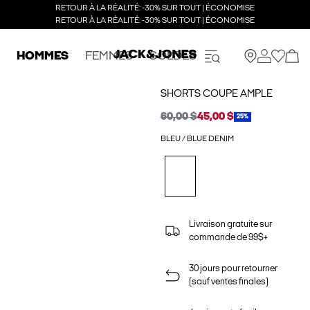
RETOUR À LA RÉALITÉ: -30% SUR TOUT | ÉCONOMISE
RETOUR À LA RÉALITÉ: -30% SUR TOUT | ÉCONOMISE
HOMMES
FEMMES
SOLDES
SHORTS COUPE AMPLE
60,00 $
45,00 $
25%
BLEU / BLUE DENIM
Livraison gratuite sur
commande de 99$+
30 jours pour retourner
(sauf ventes finales)