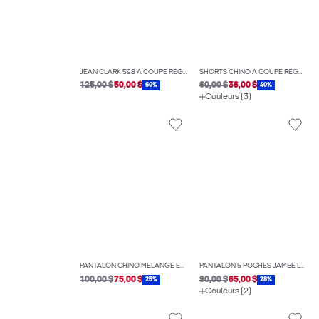
JEAN CLARK 598 À COUPE RÉGULIÈRE
SHORTS CHINO À COUPE RÉGULIÈRE
125,00 $
50,00 $
60,00 $
36,00 $
60%
40%
Couleurs (3)
PANTALON CHINO MÉLANGE EN LIN COUPE RÉGULIÈRE
PANTALON 5 POCHES JAMBE LARGE
100,00 $
75,00 $
90,00 $
65,00 $
25%
28%
Couleurs (2)