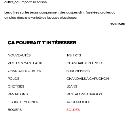
outfits, peu importe la saison.
Les offres sur les jeans comprennent des coupes slim, fuselées, droites ou
amples, dans une variété de lavages classiques
VOIR PLUS
ÇA POURRAIT T'INTÉRESSER
NOUVEAUTÉS
T-SHIRTS
VESTES & MANTEAUX
CHANDAILS EN TRICOT
CHANDAILS OUATÉS
SURCHEMISES
POLOS
CHANDAILS À CAPUCHON
CHEMISES
JEANS
PANTALONS
PANTALONS CARGOS
T-SHIRTS IMPRIMÉS
ACCESSOIRES
BOXERS
SOLDES