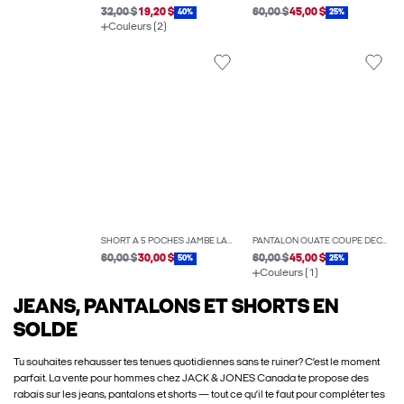
32,00 $
19,20 $
60,00 $
45,00 $
40%
25%
Couleurs (2)
SHORT À 5 POCHES JAMBE LARGE
PANTALON OUATÉ COUPE DÉCONTRACTÉE
60,00 $
30,00 $
60,00 $
45,00 $
50%
25%
Couleurs (1)
JEANS, PANTALONS ET SHORTS EN
SOLDE
Tu souhaites rehausser tes tenues quotidiennes sans te ruiner? C’est le moment
parfait. La vente pour hommes chez JACK & JONES Canada te propose des
rabais sur les jeans, pantalons et shorts — tout ce qu’il te faut pour compléter tes