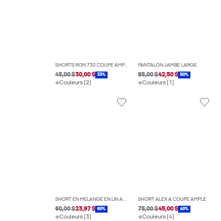
SHORTS RON 730 COUPE AMPLE
PANTALON JAMBE LARGE
45,00 $
30,00 $
85,00 $
42,50 $
33%
50%
Couleurs (2)
Couleurs (1)
SHORT EN MÉLANGE EN LIN À COUPE DÉCONTRACTÉE
SHORT ALEX À COUPE AMPLE
60,00 $
23,97 $
75,00 $
45,00 $
60%
40%
Couleurs (3)
Couleurs (4)