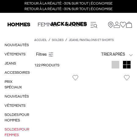
RETOUR À LA RÉALITÉ: -30% SUR TOUT | ÉCONOMISE
RETOUR À LA RÉALITÉ: -30% SUR TOUT | ÉCONOMISE
HOMMES
FEMMES
SOLDES
ACCUEIL
SOLDES
JEANS, PANTALONS ET SHORTS
NOUVEAUTÉS
VÊTEMENTS
TRIER APRÈS
JEANS
122 PRODUITS
ACCESSOIRES
PRIX
SPÉCIAUX
NOUVEAUTÉS
VÊTEMENTS
SOLDES POUR
HOMMES
SOLDES POUR
FEMMES