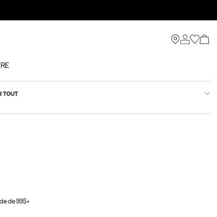
ÈRE
R TOUT
de de 99$+