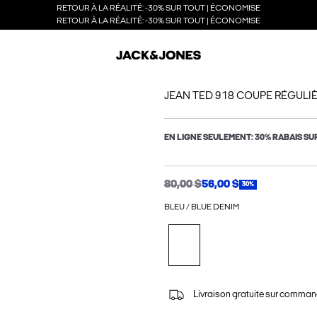
RETOUR À LA RÉALITÉ: -30% SUR TOUT | ÉCONOMISE
RETOUR À LA RÉALITÉ: -30% SUR TOUT | ÉCONOMISE
JEAN TED 918 COUPE RÉGULI
EN LIGNE SEULEMENT: 30% RABAIS SU
80,00 $
56,00 $
30%
BLEU / BLUE DENIM
Livraison gratuite sur comman