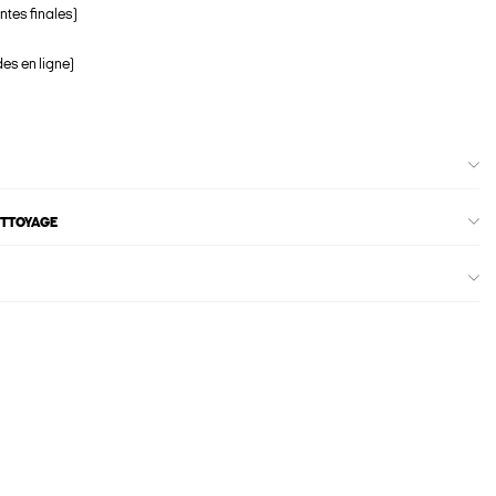
ntes finales)
s en ligne)
ETTOYAGE