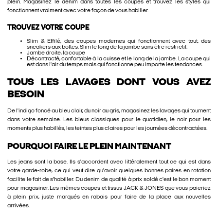
plein. Magasinez le denim dans toutes les coupes et trouvez les styles qui
fonctionnent vraiment avec votre façon de vous habiller.
TROUVEZ VOTRE COUPE
Slim & Effilé, des coupes modernes qui fonctionnent avec tout, des
sneakers aux bottes. Slim le long de la jambe sans être restrictif.
Jambe droite, la coupe
Décontracté, confortable à la cuisse et le long de la jambe. La coupe qui
est dans l'air du temps mais qui fonctionne peu importe les tendances.
TOUS LES LAVAGES DONT VOUS AVEZ
BESOIN
De l'indigo foncé au bleu clair, du noir au gris, magasinez les lavages qui tournent
dans votre semaine. Les bleus classiques pour le quotidien, le noir pour les
moments plus habillés, les teintes plus claires pour les journées décontractées.
POURQUOI FAIRE LE PLEIN MAINTENANT
Les jeans sont la base. Ils s'accordent avec littéralement tout ce qui est dans
votre garde-robe, ce qui veut dire qu'avoir quelques bonnes paires en rotation
facilite le fait de s'habiller. Du denim de qualité à prix soldé c'est le bon moment
pour magasiner. Les mêmes coupes et tissus JACK & JONES que vous paieriez
à plein prix, juste marqués en rabais pour faire de la place aux nouvelles
arrivées.