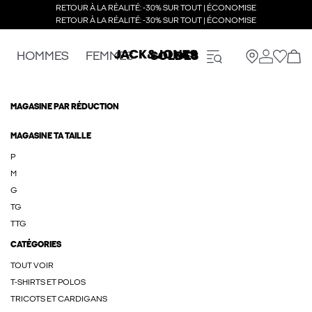
RETOUR À LA RÉALITÉ: -30% SUR TOUT | ÉCONOMISE
RETOUR À LA RÉALITÉ: -30% SUR TOUT | ÉCONOMISE
HOMMES
FEMMES
SOLDES
MAGASINE PAR RÉDUCTION
MAGASINE TA TAILLE
P
M
G
TG
TTG
CATÉGORIES
TOUT VOIR
T-SHIRTS ET POLOS
TRICOTS ET CARDIGANS