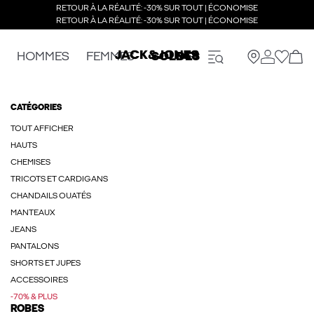
RETOUR À LA RÉALITÉ: -30% SUR TOUT | ÉCONOMISE
RETOUR À LA RÉALITÉ: -30% SUR TOUT | ÉCONOMISE
HOMMES
FEMMES
SOLDES
CATÉGORIES
TOUT AFFICHER
HAUTS
CHEMISES
TRICOTS ET CARDIGANS
CHANDAILS OUATÉS
MANTEAUX
JEANS
PANTALONS
SHORTS ET JUPES
ACCESSOIRES
-70% & PLUS
ROBES