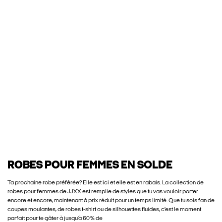
ROBES POUR FEMMES EN SOLDE
Ta prochaine robe préférée? Elle est ici et elle est en rabais. La collection de
robes pour femmes de JJXX est remplie de styles que tu vas vouloir porter
encore et encore, maintenant à prix réduit pour un temps limité. Que tu sois fan de
coupes moulantes, de robes t-shirt ou de silhouettes fluides, c’est le moment
parfait pour te gâter à jusqu’à 60 % de