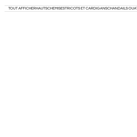
TOUT AFFICHER
HAUTS
CHEMISES
TRICOTS ET CARDIGANS
CHANDAILS OUA