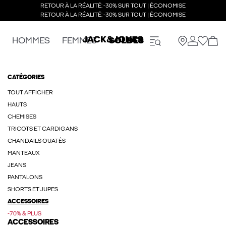
RETOUR À LA RÉALITÉ: -30% SUR TOUT | ÉCONOMISE
RETOUR À LA RÉALITÉ: -30% SUR TOUT | ÉCONOMISE
HOMMES
FEMMES
SOLDES
CATÉGORIES
TOUT AFFICHER
HAUTS
CHEMISES
TRICOTS ET CARDIGANS
CHANDAILS OUATÉS
MANTEAUX
JEANS
PANTALONS
SHORTS ET JUPES
ACCESSOIRES
-70% & PLUS
ACCESSOIRES