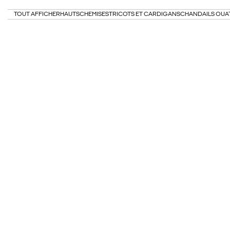
TOUT AFFICHER
HAUTS
CHEMISES
TRICOTS ET CARDIGANS
CHANDAILS OUA