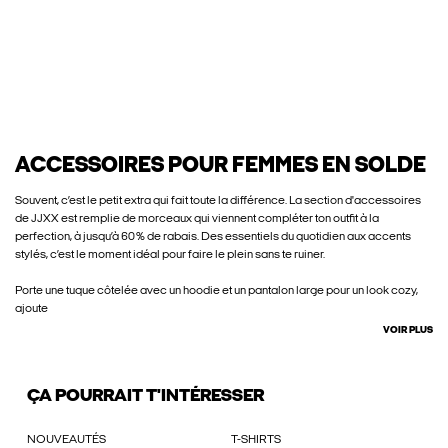
ACCESSOIRES POUR FEMMES EN SOLDE
Souvent, c’est le petit extra qui fait toute la différence. La section d'accessoires
de JJXX est remplie de morceaux qui viennent compléter ton outfit à la
perfection, à jusqu’à 60 % de rabais. Des essentiels du quotidien aux accents
stylés, c’est le moment idéal pour faire le plein sans te ruiner.
Porte une tuque côtelée avec un hoodie et un pantalon large pour un look cozy,
ajoute
VOIR PLUS
ÇA POURRAIT T'INTÉRESSER
NOUVEAUTÉS
T-SHIRTS