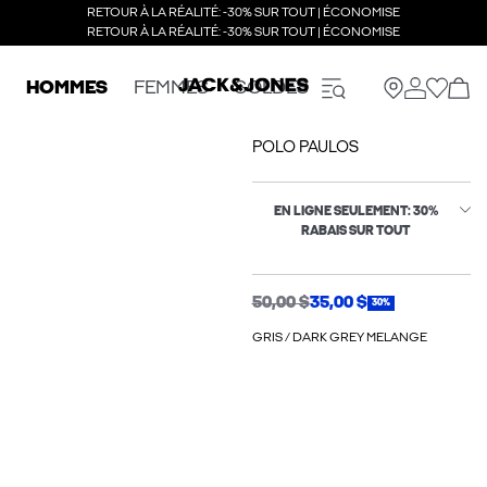
RETOUR À LA RÉALITÉ: -30% SUR TOUT | ÉCONOMISE
RETOUR À LA RÉALITÉ: -30% SUR TOUT | ÉCONOMISE
HOMMES
FEMMES
SOLDES
POLO PAULOS
EN LIGNE SEULEMENT: 30%
RABAIS SUR TOUT
50,00 $
35,00 $
30%
GRIS / DARK GREY MELANGE