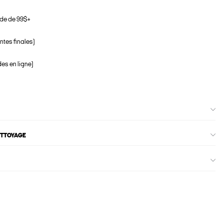
de de 99$+
ntes finales)
s en ligne)
ETTOYAGE