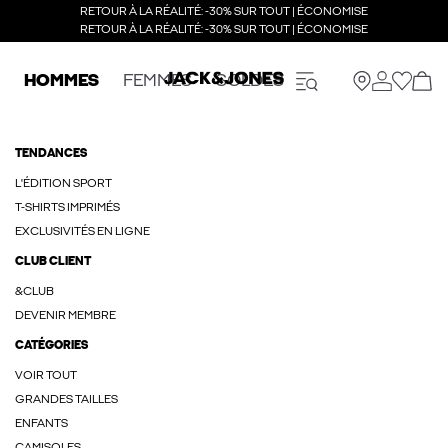
RETOUR À LA RÉALITÉ: -30% SUR TOUT | ÉCONOMISE
RETOUR À LA RÉALITÉ: -30% SUR TOUT | ÉCONOMISE
HOMMES
FEMMES
SOLDES
TENDANCES
L'ÉDITION SPORT
T-SHIRTS IMPRIMÉS
EXCLUSIVITÉS EN LIGNE
CLUB CLIENT
&CLUB
DEVENIR MEMBRE
CATÉGORIES
VOIR TOUT
GRANDES TAILLES
ENFANTS