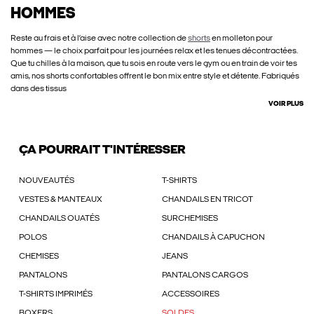
HOMMES
Reste au frais et à l’aise avec notre collection de
shorts
en molleton pour
hommes — le choix parfait pour les journées relax et les tenues décontractées.
Que tu chilles à la maison, que tu sois en route vers le gym ou en train de voir tes
amis, nos shorts confortables offrent le bon mix entre style et détente. Fabriqués
dans des tissus
VOIR PLUS
ÇA POURRAIT T'INTÉRESSER
NOUVEAUTÉS
T-SHIRTS
VESTES & MANTEAUX
CHANDAILS EN TRICOT
CHANDAILS OUATÉS
SURCHEMISES
POLOS
CHANDAILS À CAPUCHON
CHEMISES
JEANS
PANTALONS
PANTALONS CARGOS
T-SHIRTS IMPRIMÉS
ACCESSOIRES
BOXERS
SOLDES