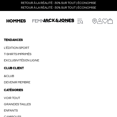
RETOUR À LA RÉALITÉ: -30% SUR TOUT | ÉCONOMISE
RETOUR À LA RÉALITÉ: -30% SUR TOUT | ÉCONOMISE
HOMMES
FEMMES
SOLDES
TENDANCES
L'ÉDITION SPORT
T-SHIRTS IMPRIMÉS
EXCLUSIVITÉS EN LIGNE
CLUB CLIENT
&CLUB
DEVENIR MEMBRE
CATÉGORIES
VOIR TOUT
GRANDES TAILLES
ENFANTS