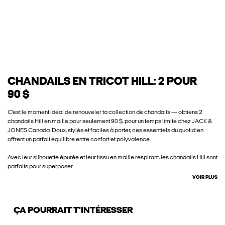
CHANDAILS EN TRICOT HILL: 2 POUR
90 $
C’est le moment idéal de renouveler ta collection de chandails — obtiens 2
chandails Hill en maille pour seulement 90 $, pour un temps limité chez JACK &
JONES Canada. Doux, stylés et faciles à porter, ces essentiels du quotidien
offrent un parfait équilibre entre confort et polyvalence.
Avec leur silhouette épurée et leur tissu en maille respirant, les chandails Hill sont
parfaits pour superposer
VOIR PLUS
ÇA POURRAIT T'INTÉRESSER