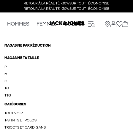
RETOUR À LA RÉALITÉ: -30% SUR TOUT | ÉCONOMISE
RETOUR À LA RÉALITÉ: -30% SUR TOUT | ÉCONOMISE
HOMMES
FEMMES
SOLDES
MAGASINE PAR RÉDUCTION
MAGASINE TA TAILLE
P
M
G
TG
TTG
CATÉGORIES
TOUT VOIR
T-SHIRTS ET POLOS
TRICOTS ET CARDIGANS