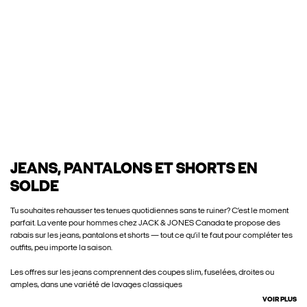
JEANS, PANTALONS ET SHORTS EN
SOLDE
Tu souhaites rehausser tes tenues quotidiennes sans te ruiner? C’est le moment
parfait. La vente pour hommes chez JACK & JONES Canada te propose des
rabais sur les jeans, pantalons et shorts — tout ce qu’il te faut pour compléter tes
outfits, peu importe la saison.
Les offres sur les jeans comprennent des coupes slim, fuselées, droites ou
amples, dans une variété de lavages classiques
VOIR PLUS