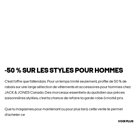
-50 % SUR LES STYLES POUR HOMMES
C’est l’offre que t’attendais. Pour un temps limité seulement, profite de 50 % de
rabais sur une large sélection de vêtements et accessoires pour hommes chez
JACK & JONES Canada. Des morceaux essentiels du quotidien aux pièces
saisonnières stylées, c’est ta chance de refaire ta garde-robe à moitié prix.
Que tu magasines pour maintenant ou pour plus tard, cette vente te permet
d'acheter ce
VOIR PLUS