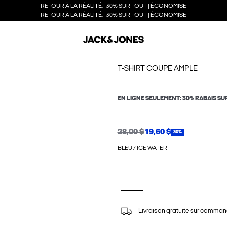
RETOUR À LA RÉALITÉ: -30% SUR TOUT | ÉCONOMISE
RETOUR À LA RÉALITÉ: -30% SUR TOUT | ÉCONOMISE
T-SHIRT COUPE AMPLE
EN LIGNE SEULEMENT: 30% RABAIS SU
28,00 $
19,60 $
30%
BLEU / ICE WATER
Livraison gratuite sur comman