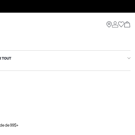
R TOUT
de de 99$+