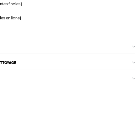
ntes finales)
s en ligne)
ETTOYAGE