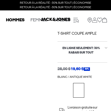
RETOUR À LA RÉALITÉ: -30% SUR TOUT | ÉCONOMISE
RETOUR À LA RÉALITÉ: -30% SUR TOUT | ÉCONOMISE
HOMMES
FEMMES
SOLDES
T-SHIRT COUPE AMPLE
EN LIGNE SEULEMENT: 30%
RABAIS SUR TOUT
28,00 $
19,60 $
30%
BLANC / ANTIQUE WHITE
Livraison gratuite sur