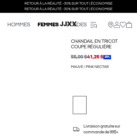
RETOUR À LA RÉALITÉ: -30% SUR TOUT | ÉCONOMISE
RETOUR À LA RÉALITÉ: -30% SUR TOUT | ÉCONOMISE
HOMMES
FEMMES
SOLDES
CHANDAIL EN TRICOT
COUPE RÉGULIÈRE
55,00 $
41,25 $
25%
MAUVE / PINK NECTAR
Livraison gratuite sur
commande de 99$+