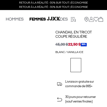
RETOUR À LA RÉALITÉ: -30% SUR TOUT | ÉCONOMISE
RETOUR À LA RÉALITÉ: -30% SUR TOUT | ÉCONOMISE
HOMMES
FEMMES
SOLDES
CHANDAIL EN TRICOT
COUPE RÉGULIÈRE
45,00 $
22,50 $
50%
BLANC / VANILLA ICE
Livraison gratuite sur
commande de 99$+
30 jours pour retourner
(sauf ventes finales)