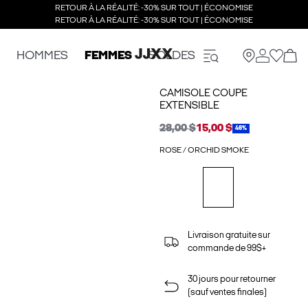
RETOUR À LA RÉALITÉ: -30% SUR TOUT | ÉCONOMISE
RETOUR À LA RÉALITÉ: -30% SUR TOUT | ÉCONOMISE
HOMMES
FEMMES
SOLDES
CAMISOLE COUPE
EXTENSIBLE
28,00 $
15,00 $
46%
ROSE / ORCHID SMOKE
Livraison gratuite sur
commande de 99$+
30 jours pour retourner
(sauf ventes finales)