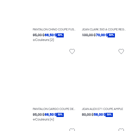
PANTALON CHINO COUPE FUSELÉE
JEAN CLARK 393 À COUPE RÉGULIÈRE
95,00 $
66,50 $
100,00 $
70,00 $
30%
30%
Couleurs (2)
PANTALON CARGO COUPE DÉCONTRACTÉE
JEAN ALEX 071 COUPE AMPLE
95,00 $
66,50 $
80,00 $
56,00 $
30%
30%
Couleurs (4)