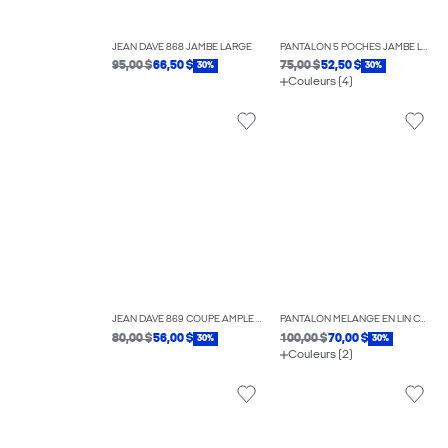
JEAN DAVE 868 JAMBE LARGE
PANTALON 5 POCHES JAMBE LARGE
95,00 $
66,50 $
75,00 $
52,50 $
30%
30%
Couleurs (4)
JEAN DAVE 869 COUPE AMPLE À TAILLE HAUTE
PANTALON MÉLANGE EN LIN COUPE AMPLE
80,00 $
56,00 $
100,00 $
70,00 $
30%
30%
Couleurs (2)