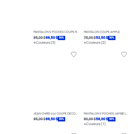
PANTALON 5 POCHES COUPE RÉGULIÈRE
PANTALON COUPE AMPLE
95,00 $
66,50 $
75,00 $
52,50 $
30%
30%
Couleurs (3)
Couleurs (2)
JEAN CHRIS 444 COUPE DÉCONTRACTÉE
PANTALON 5 POCHES JAMBE LARGE
95,00 $
66,50 $
80,00 $
56,00 $
30%
30%
Couleurs (1)