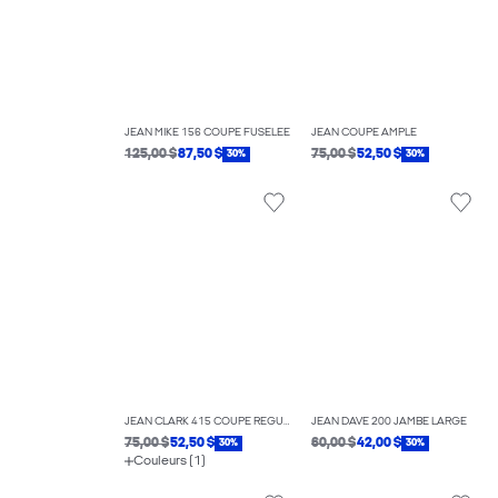
JEAN MIKE 156 COUPE FUSELÉE
JEAN COUPE AMPLE
125,00 $
87,50 $
75,00 $
52,50 $
30%
30%
JEAN CLARK 415 COUPE RÉGULIÈRE
JEAN DAVE 200 JAMBE LARGE
75,00 $
52,50 $
60,00 $
42,00 $
30%
30%
Couleurs (1)