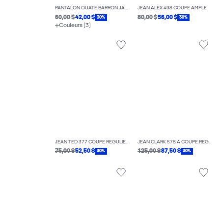
PANTALON OUATÉ BARRON JAMBE LARGE
JEAN ALEX 498 COUPE AMPLE
60,00 $
42,00 $
80,00 $
56,00 $
30%
30%
Couleurs (3)
JEAN TED 377 COUPE RÉGULIÈRE
JEAN CLARK 578 À COUPE RÉGULIÈRE
75,00 $
52,50 $
125,00 $
87,50 $
30%
30%