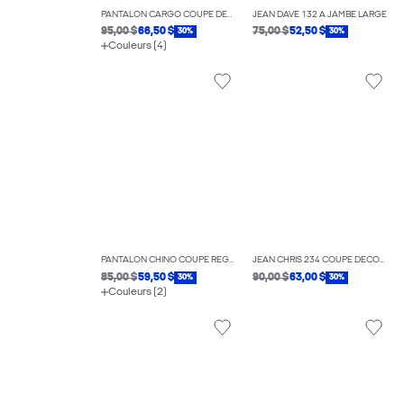
PANTALON CARGO COUPE DÉCONTRACTÉE
JEAN DAVE 132 À JAMBE LARGE
95,00 $
66,50 $
75,00 $
52,50 $
30%
30%
Couleurs (4)
PANTALON CHINO COUPE RÉGULIÈRE
JEAN CHRIS 234 COUPE DÉCONTRACTÉE
85,00 $
59,50 $
90,00 $
63,00 $
30%
30%
Couleurs (2)