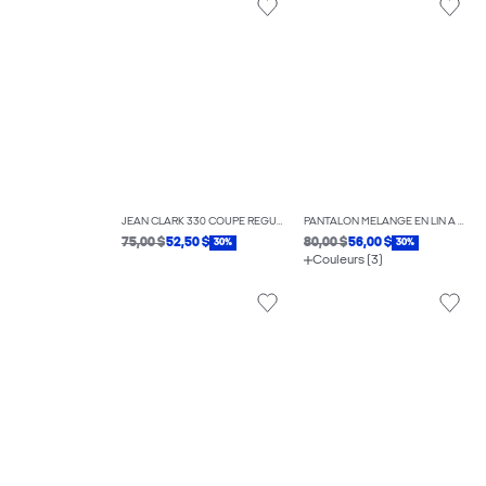
JEAN CLARK 330 COUPE RÉGULIÈRE
PANTALON MÉLANGE EN LIN À COUPE DÉCONTRACTÉE
75,00 $
52,50 $
80,00 $
56,00 $
30%
30%
Couleurs (3)