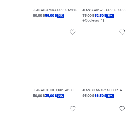
JEAN ALEX 306 À COUPE AMPLE
JEAN CLARK 415 COUPE RÉGULIÈRE
80,00 $
56,00 $
75,00 $
52,50 $
30%
30%
Couleurs (1)
JEAN ALEX 060 COUPE AMPLE
JEAN GLENN 492 À COUPE AJUSTÉE
50,00 $
35,00 $
95,00 $
66,50 $
30%
30%