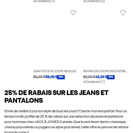
Couleurs (1)
Couleurs (2)
JEAN TED 918 COUPE RÉGULIÈRE
PANTALON COUPE DÉCONTRACTÉE
80,00 $
56,00 $
60,00 $
42,00 $
30%
30%
Couleurs (1)
25% DE RABAIS SUR LES JEANS ET
PANTALONS
Envie de mettre à jour ton style de tous les jours? C’est le moment parfait. Pour un
temps limité, profite de 25 % de rabais sur une sélection de jeans et pantalons
pour hommes chez JACK & JONES Canada. Que tu sois team denim classique,
chinos polyvalents ou joggers au style plus street, cette offre te permet de refaire
ta garde-robe à