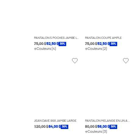
PANTALON 5 POCHES JAMBE LARGE
PANTALON COUPE AMPLE
75,00 $
52,50 $
75,00 $
52,50 $
30%
30%
Couleurs (4)
Couleurs (2)
JEAN DAVE 968 JAMBE LARGE
PANTALON MÉLANGE EN LIN À COUPE DÉCONTRACTÉE
120,00 $
84,00 $
80,00 $
56,00 $
30%
30%
Couleurs (3)