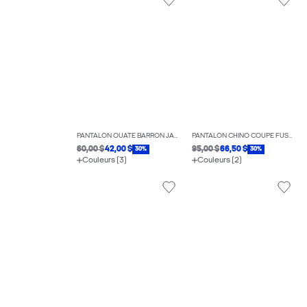
PANTALON OUATÉ BARRON JAMBE LARGE
PANTALON CHINO COUPE FUSELÉE
60,00 $
42,00 $
95,00 $
66,50 $
30%
30%
Couleurs (3)
Couleurs (2)