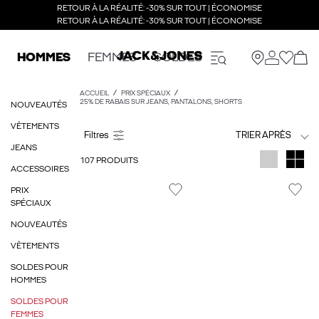
RETOUR À LA RÉALITÉ: -30% SUR TOUT | ÉCONOMISE
RETOUR À LA RÉALITÉ: -30% SUR TOUT | ÉCONOMISE
HOMMES
FEMMES
SOLDES
ACCUEIL
PRIX SPÉCIAUX
25% DE RABAIS SUR JEANS, PANTALONS, SHORTS
NOUVEAUTÉS
VÊTEMENTS
TRIER APRÈS
JEANS
107 PRODUITS
ACCESSOIRES
PRIX
SPÉCIAUX
NOUVEAUTÉS
VÊTEMENTS
SOLDES POUR
HOMMES
SOLDES POUR
FEMMES