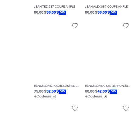
JEAN TED 287 COUPE AMPLE
JEAN ALEX 087 COUPE AMPLE
80,00 $
56,00 $
80,00 $
56,00 $
30%
30%
PANTALON 5 POCHES JAMBE LARGE
PANTALON OUATÉ BARRON JAMBE LARGE
75,00 $
52,50 $
60,00 $
42,00 $
30%
30%
Couleurs (4)
Couleurs (3)