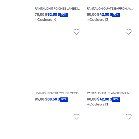
PANTALON 5 POCHES JAMBE LARGE
PANTALON OUATÉ BARRON JAMBE LARGE
75,00 $
52,50 $
60,00 $
42,00 $
30%
30%
Couleurs (4)
Couleurs (3)
JEAN CHRIS 020 COUPE DÉCONTRACTÉE
PANTALONS MÉLANGE EN LIN COUPE BALLON
95,00 $
66,50 $
60,00 $
42,00 $
30%
30%
Couleurs (1)