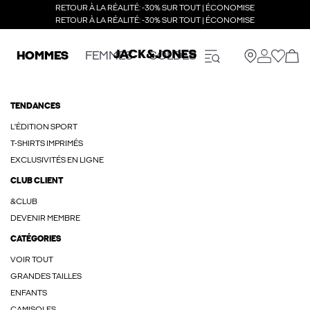
RETOUR À LA RÉALITÉ: -30% SUR TOUT | ÉCONOMISE
RETOUR À LA RÉALITÉ: -30% SUR TOUT | ÉCONOMISE
HOMMES
FEMMES
SOLDES
TENDANCES
L'ÉDITION SPORT
T-SHIRTS IMPRIMÉS
EXCLUSIVITÉS EN LIGNE
CLUB CLIENT
&CLUB
DEVENIR MEMBRE
CATÉGORIES
VOIR TOUT
GRANDES TAILLES
ENFANTS