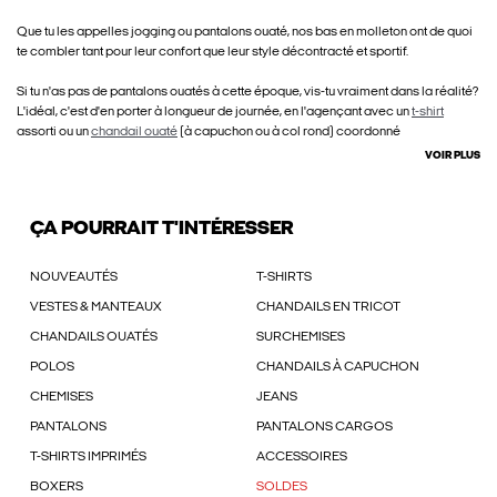
Que tu les appelles jogging ou pantalons ouaté, nos bas en molleton ont de quoi
te combler tant pour leur confort que leur style décontracté et sportif.
Si tu n'as pas de pantalons ouatés à cette époque, vis-tu vraiment dans la réalité?
L'idéal, c'est d'en porter à longueur de journée, en l'agençant avec un
t-shirt
assorti ou un
chandail ouaté
(à capuchon ou à col rond) coordonné
VOIR PLUS
ÇA POURRAIT T'INTÉRESSER
NOUVEAUTÉS
T-SHIRTS
VESTES & MANTEAUX
CHANDAILS EN TRICOT
CHANDAILS OUATÉS
SURCHEMISES
POLOS
CHANDAILS À CAPUCHON
CHEMISES
JEANS
PANTALONS
PANTALONS CARGOS
T-SHIRTS IMPRIMÉS
ACCESSOIRES
BOXERS
SOLDES