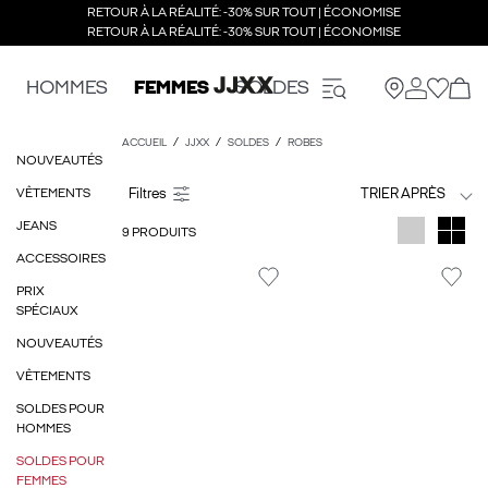
RETOUR À LA RÉALITÉ: -30% SUR TOUT | ÉCONOMISE
RETOUR À LA RÉALITÉ: -30% SUR TOUT | ÉCONOMISE
HOMMES
FEMMES
SOLDES
ACCUEIL
JJXX
SOLDES
ROBES
NOUVEAUTÉS
VÊTEMENTS
TRIER APRÈS
JEANS
9 PRODUITS
ACCESSOIRES
PRIX
SPÉCIAUX
NOUVEAUTÉS
VÊTEMENTS
SOLDES POUR
HOMMES
SOLDES POUR
FEMMES