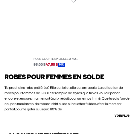
ROBE COURTE SMOCKÉE À MANCHES COURTES
95,00 $
47,50 $
50%
ROBES POUR FEMMES EN SOLDE
Ta prochaine robe préférée? Elle est ici et elle est en rabais. La collection de
robes pour femmes de JJXX est remplie de styles que tu vas vouloir porter
encore et encore, maintenant à prix réduit pour un temps limité. Que tu sois fan de
coupes moulantes, de robes t-shirt ou de silhouettes fluides, c’est le moment
parfait pour te gâter à jusqu’à 60 % de
VOIR PLUS