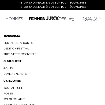
RETOUR À LA RÉALITÉ: -30% SUR TOUT | ÉCONOMISE
RETOUR À LA RÉALITÉ: -30% SUR TOUT | ÉCONOMISE
HOMMES
FEMMES
SOLDES
TENDANCES
ENSEMBLES ASSORTIS
L'ÉDITION FESTIVAL
TROUVE TES ESSENTIELS
CLUB CLIENT
&CLUB
DEVIENS MEMBRE
CATÉGORIES
TOUT AFFICHER
ROBES
TOUS LES HAUTS