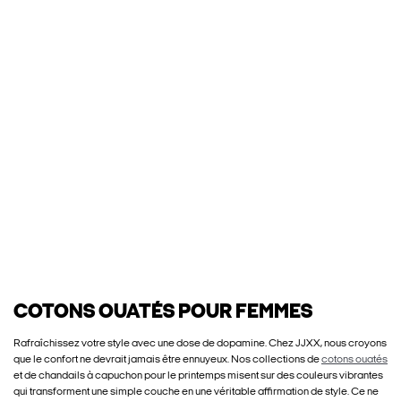
COTONS OUATÉS POUR FEMMES
Rafraîchissez votre style avec une dose de dopamine. Chez JJXX, nous croyons
que le confort ne devrait jamais être ennuyeux. Nos collections de
cotons ouatés
et de chandails à capuchon pour le printemps misent sur des couleurs vibrantes
qui transforment une simple couche en une véritable affirmation de style. Ce ne