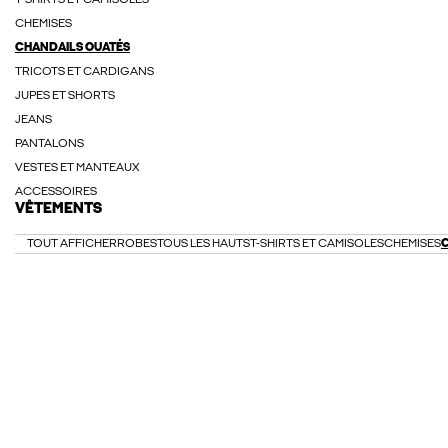
T-SHIRTS ET CAMISOLES
CHEMISES
CHANDAILS OUATÉS
TRICOTS ET CARDIGANS
JUPES ET SHORTS
JEANS
PANTALONS
VESTES ET MANTEAUX
ACCESSOIRES
VÊTEMENTS
TOUT AFFICHER
ROBES
TOUS LES HAUTS
T-SHIRTS ET CAMISOLES
CHEMISES