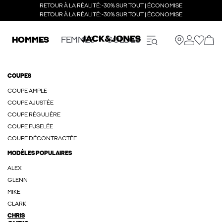
RETOUR À LA RÉALITÉ: -30% SUR TOUT | ÉCONOMISE
RETOUR À LA RÉALITÉ: -30% SUR TOUT | ÉCONOMISE
HOMMES
FEMMES
SOLDES
COUPES
COUPE AMPLE
COUPE AJUSTÉE
COUPE RÉGULIÈRE
COUPE FUSELÉE
COUPE DÉCONTRACTÉE
MODÈLES POPULAIRES
ALEX
GLENN
MIKE
CLARK
CHRIS