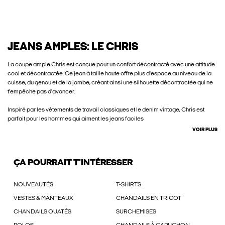
JEANS AMPLES: LE CHRIS
La coupe ample Chris est conçue pour un confort décontracté avec une attitude
cool et décontractée. Ce jean à taille haute offre plus d'espace au niveau de la
cuisse, du genou et de la jambe, créant ainsi une silhouette décontractée qui ne
t'empêche pas d'avancer.
Inspiré par les vêtements de travail classiques et le denim vintage, Chris est
parfait pour les hommes qui aiment les jeans faciles
VOIR PLUS
ÇA POURRAIT T'INTÉRESSER
NOUVEAUTÉS
T-SHIRTS
VESTES & MANTEAUX
CHANDAILS EN TRICOT
CHANDAILS OUATÉS
SURCHEMISES