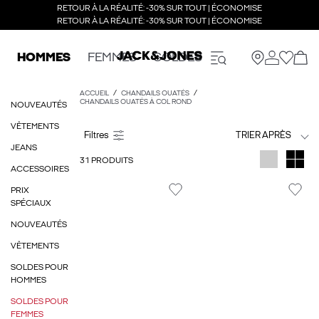
RETOUR À LA RÉALITÉ: -30% SUR TOUT | ÉCONOMISE
RETOUR À LA RÉALITÉ: -30% SUR TOUT | ÉCONOMISE
HOMMES
FEMMES
SOLDES
ACCUEIL
CHANDAILS OUATÉS
CHANDAILS OUATÉS À COL ROND
NOUVEAUTÉS
VÊTEMENTS
TRIER APRÈS
JEANS
31 PRODUITS
ACCESSOIRES
PRIX
SPÉCIAUX
NOUVEAUTÉS
VÊTEMENTS
SOLDES POUR
HOMMES
SOLDES POUR
FEMMES