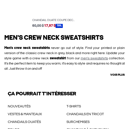
CHANDAIL OUATÉ COUPE DÉCONTRACTÉE
60,00 $
17,97 $
70%
MEN'S CREW NECK SWEATSHIRTS
Men’s crew neck sweatshirts
never go out of style. Find your printed or plain
version of the classic crew neck in grey, black and more right here. Update your
style game with a crew neck
sweatshirt
from our
men’s sweatshirts
collection.
It’s the perfect item to keep you warm; it’s easy to style and requires no thought at
all. Just throw it on and off
VOIR PLUS
ÇA POURRAIT T'INTÉRESSER
NOUVEAUTÉS
T-SHIRTS
VESTES & MANTEAUX
CHANDAILS EN TRICOT
CHANDAILS OUATÉS
SURCHEMISES