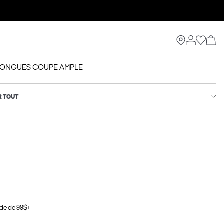
 LONGUES COUPE AMPLE
R TOUT
de de 99$+