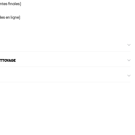
ntes finales)
s en ligne)
ETTOYAGE