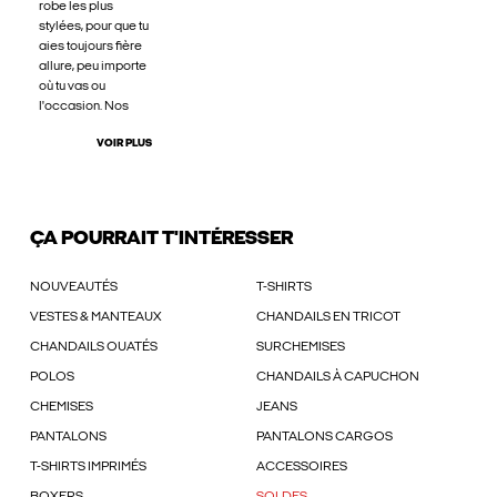
robe les plus
stylées, pour que tu
aies toujours fière
allure, peu importe
où tu vas ou
l'occasion. Nos
VOIR PLUS
ÇA POURRAIT T'INTÉRESSER
NOUVEAUTÉS
T-SHIRTS
VESTES & MANTEAUX
CHANDAILS EN TRICOT
CHANDAILS OUATÉS
SURCHEMISES
POLOS
CHANDAILS À CAPUCHON
CHEMISES
JEANS
PANTALONS
PANTALONS CARGOS
T-SHIRTS IMPRIMÉS
ACCESSOIRES