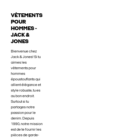
VÊTEMENTS
POUR
HOMMES -
JACK &
JONES
Bienvenue chez
Jack & Jones! Si tu
aimes les
vêtements pour
hommes
époustouflants qui
allient élégance et
style robuste, tu es
au bon endroit.
Surtout si tu
partages notre
passion pour le
denim. Depuis
1990, notre mission
est de te fournir les
pièces de garde-