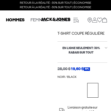
RETOUR À LA RÉALITÉ: -30% SUR TOUT | ÉCONOMISE
RETOUR À LA RÉALITÉ: -30% SUR TOUT | ÉCONOMISE
HOMMES
FEMMES
SOLDES
T-SHIRT COUPE RÉGULIÈRE
EN LIGNE SEULEMENT: 30%
RABAIS SUR TOUT
28,00 $
19,60 $
30%
NOIR / BLACK
Livraison gratuite sur