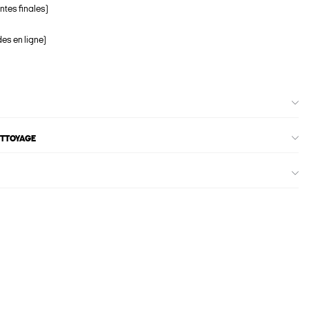
ntes finales)
s en ligne)
ETTOYAGE