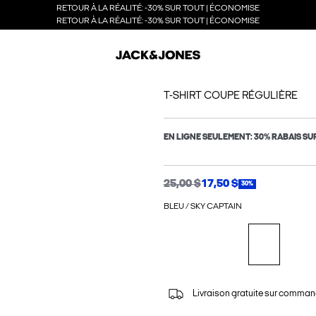
RETOUR À LA RÉALITÉ: -30% SUR TOUT | ÉCONOMISE
RETOUR À LA RÉALITÉ: -30% SUR TOUT | ÉCONOMISE
T-SHIRT COUPE RÉGULIÈRE
EN LIGNE SEULEMENT: 30% RABAIS SU
25,00 $
17,50 $
30%
BLEU / SKY CAPTAIN
Livraison gratuite sur comman