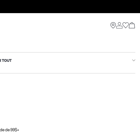
R TOUT
de de 99$+