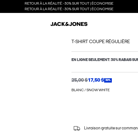
RETOUR À LA RÉALITÉ: -30% SUR TOUT | ÉCONOMISE
RETOUR À LA RÉALITÉ: -30% SUR TOUT | ÉCONOMISE
T-SHIRT COUPE RÉGULIÈRE
EN LIGNE SEULEMENT: 30% RABAIS SU
25,00 $
17,50 $
30%
BLANC / SNOW WHITE
Livraison gratuite sur comman