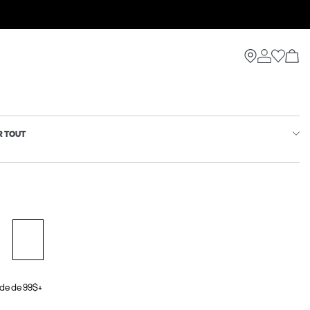
R TOUT
de de 99$+