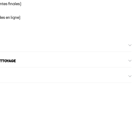
ntes finales)
s en ligne)
ETTOYAGE