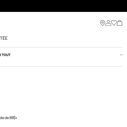
CTÉE
R TOUT
de de 99$+