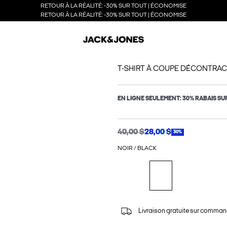
RETOUR À LA RÉALITÉ: -30% SUR TOUT | ÉCONOMISE
RETOUR À LA RÉALITÉ: -30% SUR TOUT | ÉCONOMISE
T-SHIRT À COUPE DÉCONTRA
EN LIGNE SEULEMENT: 30% RABAIS SU
40,00 $
28,00 $
30%
NOIR / BLACK
Livraison gratuite sur comman