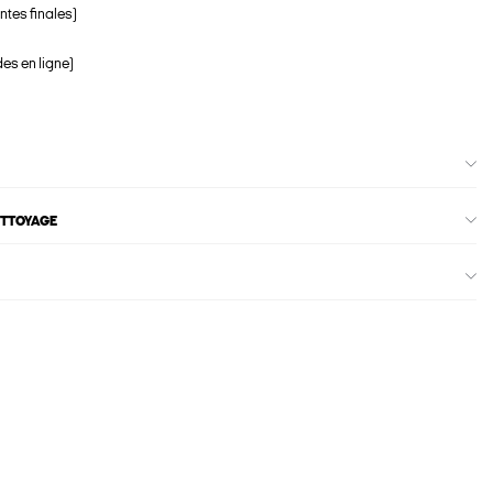
ntes finales)
s en ligne)
ETTOYAGE