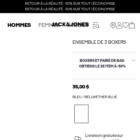
RETOUR À LA RÉALITÉ: -30% SUR TOUT | ÉCONOMISE
RETOUR À LA RÉALITÉ: -30% SUR TOUT | ÉCONOMISE
HOMMES
FEMMES
SOLDES
ENSEMBLE DE 3 BOXERS
BOXERS ET PAIRE DE BAS:
OBTIENS LE 2E ITEM À -50%
35,00 $
BLEU / BELLWETHER BLUE
Livraison gratuite sur