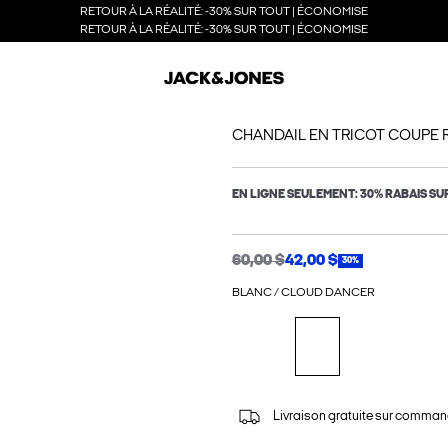
RETOUR À LA RÉALITÉ: -30% SUR TOUT | ÉCONOMISE
RETOUR À LA RÉALITÉ: -30% SUR TOUT | ÉCONOMISE
CHANDAIL EN TRICOT COUPE 
EN LIGNE SEULEMENT: 30% RABAIS SU
60,00 $
42,00 $
30%
BLANC / CLOUD DANCER
Livraison gratuite sur comman