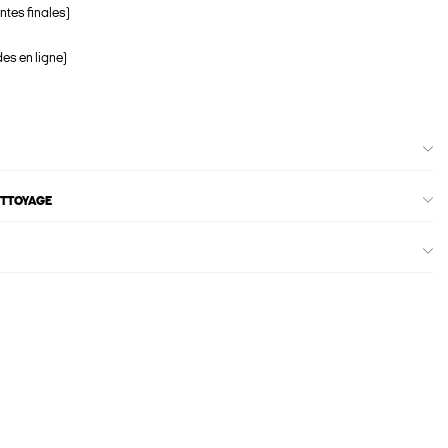
ntes finales)
s en ligne)
ETTOYAGE