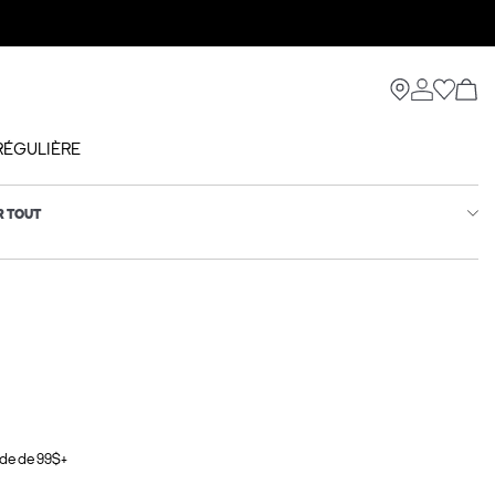
RÉGULIÈRE
R TOUT
de de 99$+