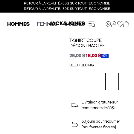
RETOUR À LA RÉALITÉ: -30% SUR TOUT | ÉCONOMISE
RETOUR À LA RÉALITÉ: -30% SUR TOUT | ÉCONOMISE
HOMMES
FEMMES
SOLDES
T-SHIRT COUPE
DÉCONTRACTÉE
25,00 $
15,00 $
40%
BLEU / BLUING
Livraison gratuite sur
commande de 99$+
30 jours pour retourner
(sauf ventes finales)