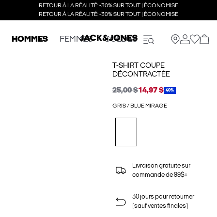
RETOUR À LA RÉALITÉ: -30% SUR TOUT | ÉCONOMISE
RETOUR À LA RÉALITÉ: -30% SUR TOUT | ÉCONOMISE
HOMMES
FEMMES
SOLDES
T-SHIRT COUPE
DÉCONTRACTÉE
25,00 $
14,97 $
40%
GRIS / BLUE MIRAGE
Livraison gratuite sur
commande de 99$+
30 jours pour retourner
(sauf ventes finales)