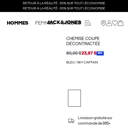
RETOUR À LA RÉALITÉ: -30% SUR TOUT | ÉCONOMISE
RETOUR À LA RÉALITÉ: -30% SUR TOUT | ÉCONOMISE
HOMMES
FEMMES
SOLDES
CHEMISE COUPE
DÉCONTRACTÉE
60,00 $
23,97 $
60%
BLEU / SKY CAPTAIN
Livraison gratuite sur
commande de 99$+