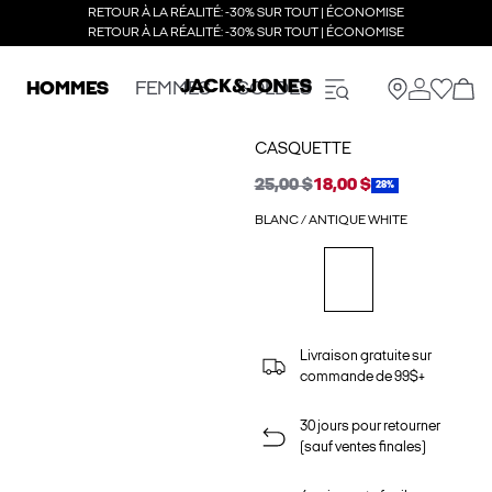
RETOUR À LA RÉALITÉ: -30% SUR TOUT | ÉCONOMISE
RETOUR À LA RÉALITÉ: -30% SUR TOUT | ÉCONOMISE
HOMMES
FEMMES
SOLDES
CASQUETTE
25,00 $
18,00 $
28%
BLANC / ANTIQUE WHITE
Livraison gratuite sur
commande de 99$+
30 jours pour retourner
(sauf ventes finales)