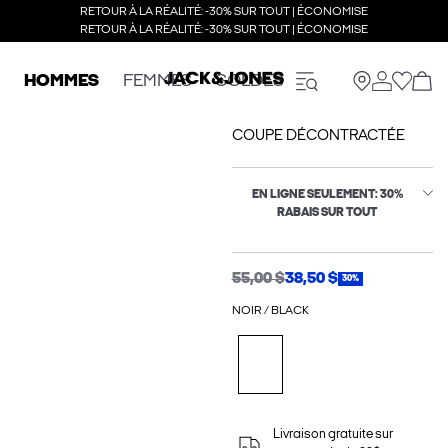
RETOUR À LA RÉALITÉ: -30% SUR TOUT | ÉCONOMISE
RETOUR À LA RÉALITÉ: -30% SUR TOUT | ÉCONOMISE
HOMMES
FEMMES
SOLDES
COUPE DÉCONTRACTÉE
EN LIGNE SEULEMENT: 30%
RABAIS SUR TOUT
55,00 $
38,50 $
30%
NOIR / BLACK
Livraison gratuite sur