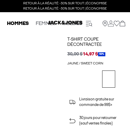
RETOUR À LA RÉALITÉ: -30% SUR TOUT | ÉCONOMISE
RETOUR À LA RÉALITÉ: -30% SUR TOUT | ÉCONOMISE
HOMMES
FEMMES
SOLDES
T-SHIRT COUPE
DÉCONTRACTÉE
30,00 $
14,97 $
50%
JAUNE / SWEET CORN
Livraison gratuite sur
commande de 99$+
30 jours pour retourner
(sauf ventes finales)