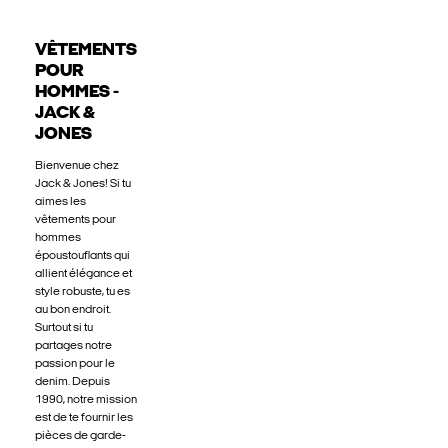
VÊTEMENTS
POUR
HOMMES -
JACK &
JONES
Bienvenue chez
Jack & Jones! Si tu
aimes les
vêtements pour
hommes
époustouflants qui
allient élégance et
style robuste, tu es
au bon endroit.
Surtout si tu
partages notre
passion pour le
denim. Depuis
1990, notre mission
est de te fournir les
pièces de garde-