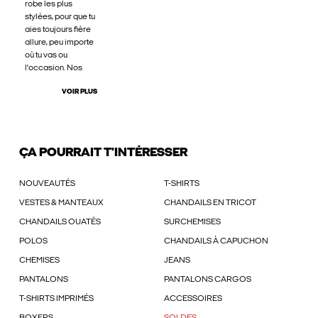
robe les plus
stylées, pour que tu
aies toujours fière
allure, peu importe
où tu vas ou
l'occasion. Nos
VOIR PLUS
ÇA POURRAIT T'INTÉRESSER
NOUVEAUTÉS
T-SHIRTS
VESTES & MANTEAUX
CHANDAILS EN TRICOT
CHANDAILS OUATÉS
SURCHEMISES
POLOS
CHANDAILS À CAPUCHON
CHEMISES
JEANS
PANTALONS
PANTALONS CARGOS
T-SHIRTS IMPRIMÉS
ACCESSOIRES