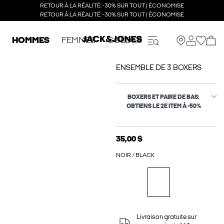
RETOUR À LA RÉALITÉ: -30% SUR TOUT | ÉCONOMISE
RETOUR À LA RÉALITÉ: -30% SUR TOUT | ÉCONOMISE
HOMMES
FEMMES
SOLDES
ENSEMBLE DE 3 BOXERS
BOXERS ET PAIRE DE BAS:
OBTIENS LE 2E ITEM À -50%
35,00 $
NOIR / BLACK
Livraison gratuite sur