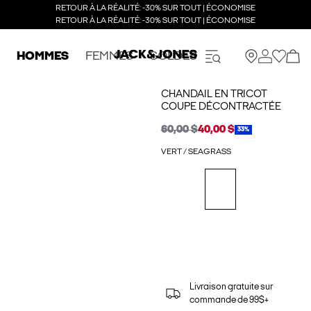
RETOUR À LA RÉALITÉ: -30% SUR TOUT | ÉCONOMISE
RETOUR À LA RÉALITÉ: -30% SUR TOUT | ÉCONOMISE
HOMMES
FEMMES
SOLDES
CHANDAIL EN TRICOT
COUPE DÉCONTRACTÉE
60,00 $
40,00 $
33%
VERT / SEAGRASS
Livraison gratuite sur
commande de 99$+