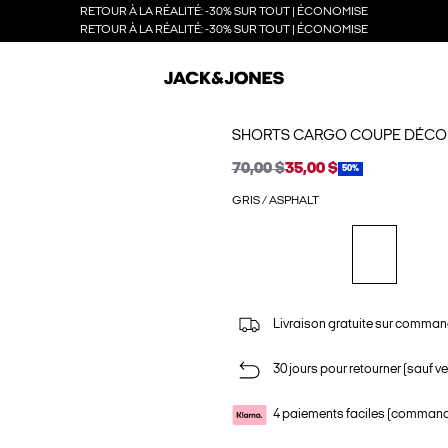
RETOUR À LA RÉALITÉ: -30% SUR TOUT | ÉCONOMISE
RETOUR À LA RÉALITÉ: -30% SUR TOUT | ÉCONOMISE
SHORTS CARGO COUPE DÉCO
70,00 $
35,00 $
50%
GRIS / ASPHALT
Livraison gratuite sur comman
30 jours pour retourner (sauf ve
4 paiements faciles (commande