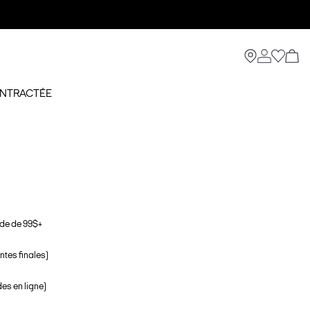
NTRACTÉE
de de 99$+
ntes finales)
s en ligne)