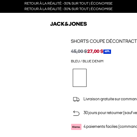
RETOUR À LA RÉALITÉ: -30% SUR TOUT | ÉCONOMISE
RETOUR À LA RÉALITÉ: -30% SUR TOUT | ÉCONOMISE
SHORTS COUPE DÉCONTRACT
45,00 $
27,00 $
40%
BLEU / BLUE DENIM
Livraison gratuite sur comman
30 jours pour retourner (sauf ve
4 paiements faciles (commande