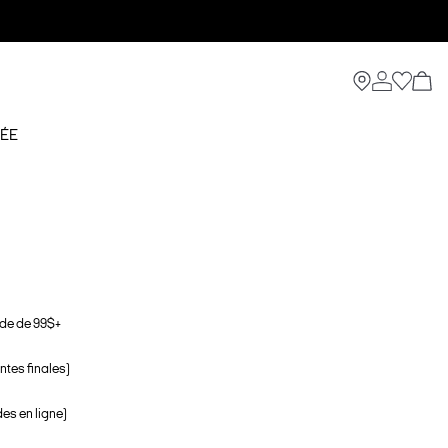
ÉE
de de 99$+
ntes finales)
s en ligne)