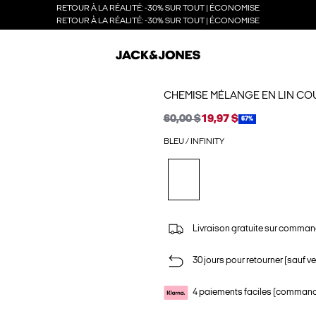
RETOUR À LA RÉALITÉ: -30% SUR TOUT | ÉCONOMISE
RETOUR À LA RÉALITÉ: -30% SUR TOUT | ÉCONOMISE
CHEMISE MÉLANGE EN LIN CO
60,00 $
19,97 $
67%
BLEU / INFINITY
Livraison gratuite sur comman
30 jours pour retourner (sauf ve
4 paiements faciles (commande