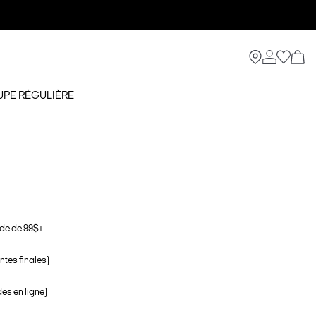
UPE RÉGULIÈRE
de de 99$+
ntes finales)
s en ligne)