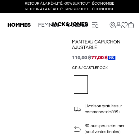
RETOUR À LA RÉALITÉ: -30% SUR TOUT | ÉCONOMISE
RETOUR À LA RÉALITÉ: -30% SUR TOUT | ÉCONOMISE
HOMMES
FEMMES
SOLDES
MANTEAU CAPUCHON
AJUSTABLE
110,00 $
77,00 $
30%
GRIS / CASTLEROCK
Livraison gratuite sur
commande de 99$+
30 jours pour retourner
(sauf ventes finales)